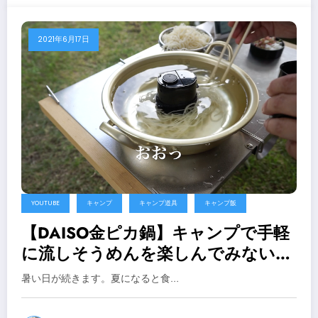
2021年6月17日
YOUTUBE
キャンプ
キャンプ道具
キャンプ飯
【DAISO金ピカ鍋】キャンプで手軽
に流しそうめんを楽しんでみない
か！TAKARA TOMY流しそうめん
暑い日が続きます。夏になると食…
Pocketでそうめん流したらきっとそ
こはユートピア【キャンプ道具】