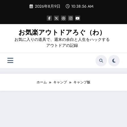
コ
2026年8月9日
10:38:57 AM
ン
テ
ン
ツ
へ
お気楽アウトドアろぐ（わ）
ス
お気に入りの道具で、週末の余白と人生をハックする
キ
ッ
アウトドアの記録
プ
ホーム
キャンプ
キャンプ飯