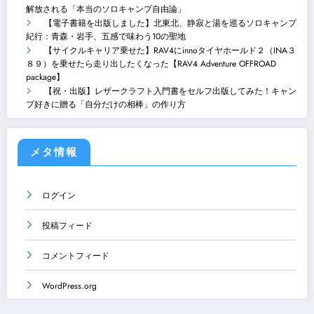
解放される「本当のソロキャンプ自由論」
【電子書籍を出版しました】北東北、静寂と湯を巡るソロキャンプ
紀行：青森・岩手、五感で味わう10の聖地
【サイクルキャリア乗せた】RAV4にinnoタイヤホールド２（INA３
８９）を乗せたら走り出したくなった【RAV4 Adventure OFFROAD
package】
【祝・出版】レザークラフト入門書をセルフ出版してみた！キャン
プ好きに贈る「自分だけの相棒」の作り方
メタ情報
ログイン
投稿フィード
コメントフィード
WordPress.org