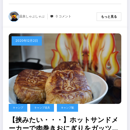
焼器炙りやで串焼きをしたら当然呑
むわな。串焼き６種、自分で作って
温泉しゃぶしゃぶ
0 コメント
もっと見る
みました。
2020年12月2日
キャンプ
キャンプ道具
キャンプ飯
【挟みたい・・・】ホットサンドメ
ーカーで肉巻きおにぎりをガッツリ