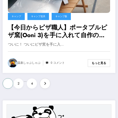
キャンプ
キャンプ道具
キャンプ飯
【今日からピザ職人】ポータブルピ
ザ窯(Ooni 3)を手に入れて自作のピ
ザを焼いてみた【キャンプ ピザオ
ついに！ ついにピザ窯を手に入…
ーブン】
温泉しゃぶしゃぶ
0 コメント
もっと見る
投
…
1
2
4
稿
の
ペ
ー