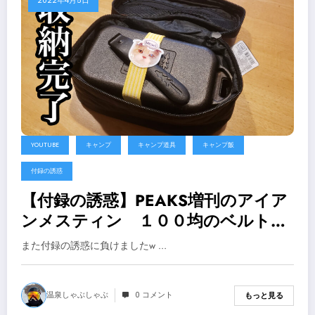
2022年4月5日
YOUTUBE
キャンプ
キャンプ道具
キャンプ飯
付録の誘惑
【付録の誘惑】PEAKS増刊のアイア
ンメスティン １００均のベルトと
ポーチでキメたら アヒージョ作っ
また付録の誘惑に負けましたw …
てみたくなった【キャンプ道具】
温泉しゃぶしゃぶ
0 コメント
もっと見る