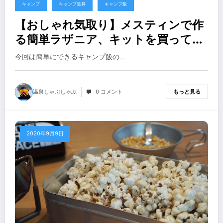
キャンプ
キャンプ道具
キャンプ飯
【おしゃれ気取り】メスティンで作
る簡単ラザニア、キットを買って入
れるだけ、レシピ簡単スギちゃん
今回は簡単にできるキャンプ飯の…
【キャンプ飯】
温泉しゃぶしゃぶ
0 コメント
もっと見る
2020年9月9日