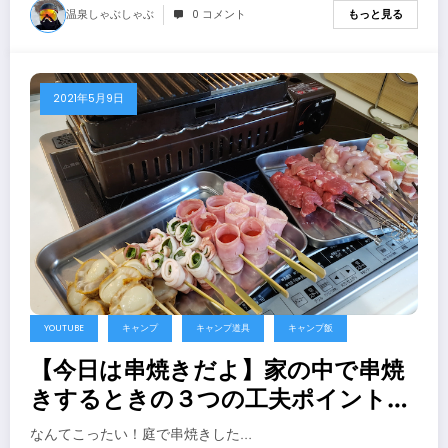
温泉しゃぶしゃぶ
0 コメント
もっと見る
2021年5月9日
YOUTUBE
キャンプ
キャンプ道具
キャンプ飯
【今日は串焼きだよ】家の中で串焼
きするときの３つの工夫ポイント。
そして換気扇直下でイワタニ炉ばた
なんてこったい！庭で串焼きした…