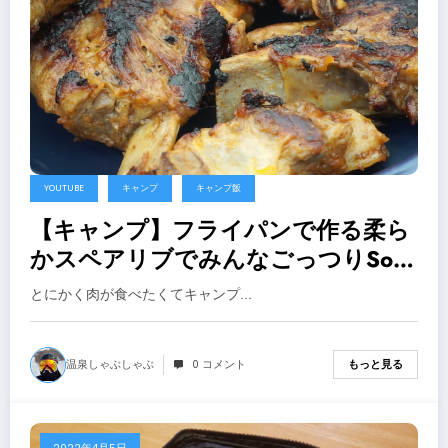
YOUTUBE
キャンプ
キャンプ飯
【キャンプ】フライパンで作る柔ら
かスペアリブでみんなごっつりSoft
spareribs made with a frying pan
とにかく肉が食べたくてキャンプ…
that makes everyone smile【キャン
プ飯】
温泉しゃぶしゃぶ
0 コメント
もっと見る