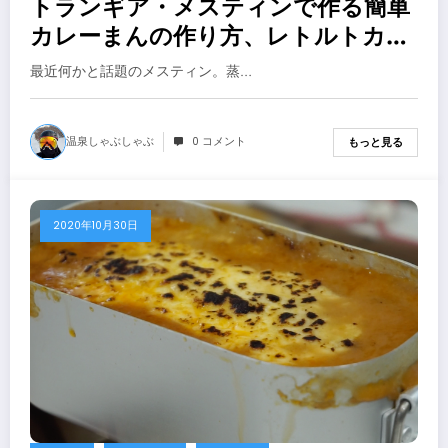
トランギア・メスティンで作る簡単
カレーまんの作り方、レトルトカレ
ー使用【キャンプ飯、中華まん】
最近何かと話題のメスティン。蒸…
温泉しゃぶしゃぶ
0 コメント
もっと見る
2020年10月30日