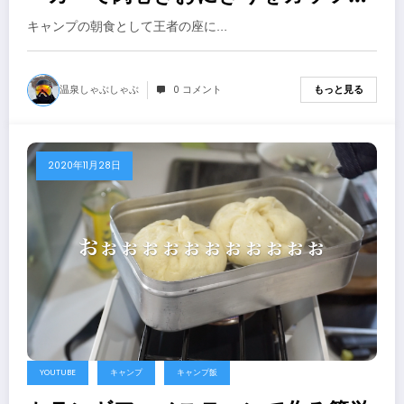
挟んでみたら素敵すぎた【キャンプ
キャンプの朝食として王者の座に…
飯の作り方】
温泉しゃぶしゃぶ
0 コメント
もっと見る
2020年11月28日
YOUTUBE
キャンプ
キャンプ飯