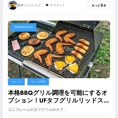
温泉しゃぶしゃぶ
0 コメント
もっと見る
2019年11月17日
キャンプ
キャンプ道具
本格BBQグリル調理を可能にするオ
プション！UFタフグリルリッドスタ
ー【キャンプ BBQグリル】
ユニフレームのタフグリルのオプ…