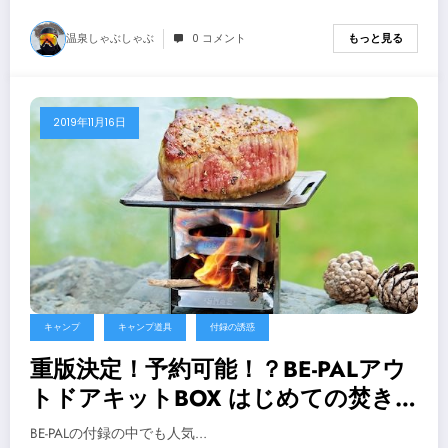
温泉しゃぶしゃぶ
0 コメント
もっと見る
2019年11月16日
キャンプ
キャンプ道具
付録の誘惑
重版決定！予約可能！？BE-PALアウ
トドアキットBOX はじめての焚き火
入門【雑誌付録の誘惑】
BE-PALの付録の中でも人気…