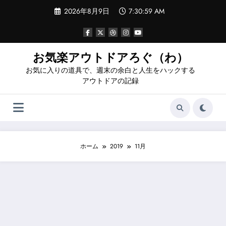
コ
2026年8月9日
7:31:00 AM
ン
テ
ン
ツ
へ
お気楽アウトドアろぐ（わ）
ス
お気に入りの道具で、週末の余白と人生をハックする
キ
ッ
アウトドアの記録
プ
ホーム
2019
11月