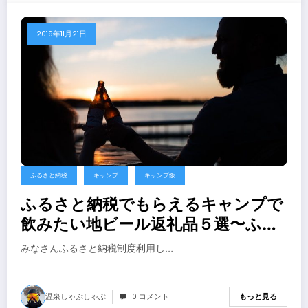
2019年11月21日
ふるさと納税
キャンプ
キャンプ飯
ふるさと納税でもらえるキャンプで
飲みたい地ビール返礼品５選〜ふる
なび編（２０１９年）【キャンプ
みなさんふるさと納税制度利用し…
地ビール】
温泉しゃぶしゃぶ
0 コメント
もっと見る