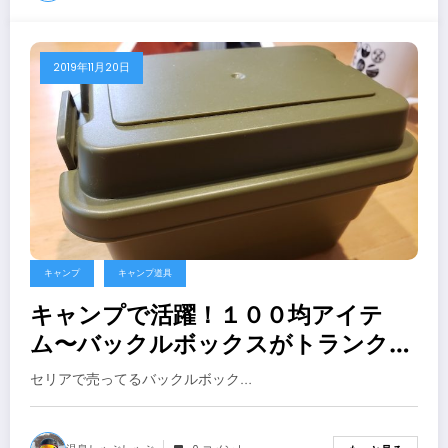
2019年11月20日
キャンプ
キャンプ道具
キャンプで活躍！１００均アイテ
ム〜バックルボックスがトランクカ
ーゴ過ぎw〜【キャンプ ケース】
セリアで売ってるバックルボック…