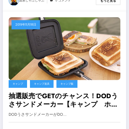
温泉しゃぶしゃぶ
0 コメント
もっと見る
2019年11月18日
キャンプ
キャンプ道具
キャンプ飯
抽選販売でGETのチャンス！DODう
さサンドメーカー【キャンプ ホッ
トサンドメーカー】
DODうさサンドメーカーがDO…