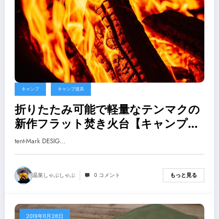
キャンプ
キャンプ道具
折りたたみ可能で軽量なテンマクの
新作フラット焚き火台【キャンプ
焚き火台】
tent-Mark DESIG…
温泉しゃぶしゃぶ
0 コメント
もっと見る
2019年11月28日