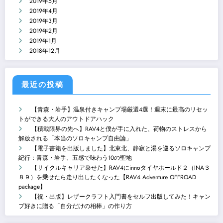
2019年5月
2019年4月
2019年3月
2019年2月
2019年1月
2018年12月
最近の投稿
【青森・岩手】温泉付きキャンプ場厳選4選！週末に最高のリセッ
トができる大人のアウトドアハック
【積載限界の先へ】RAV4と僕が手に入れた、荷物のストレスから
解放される「本当のソロキャンプ自由論」
【電子書籍を出版しました】北東北、静寂と湯を巡るソロキャンプ
紀行：青森・岩手、五感で味わう10の聖地
【サイクルキャリア乗せた】RAV4にinnoタイヤホールド２（INA３
８９）を乗せたら走り出したくなった【RAV4 Adventure OFFROAD
package】
【祝・出版】レザークラフト入門書をセルフ出版してみた！キャン
プ好きに贈る「自分だけの相棒」の作り方