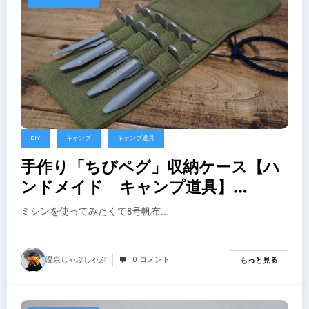
DIY
キャンプ
キャンプ道具
手作り「ちびペグ」収納ケース【ハ
ンドメイド キャンプ道具】
youtube更新
ミシンを使ってみたくて8号帆布…
温泉しゃぶしゃぶ
0 コメント
もっと見る