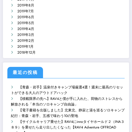
2019年8月
2019年7月
2019年6月
2019年5月
2019年4月
2019年3月
2019年2月
2019年1月
2018年12月
最近の投稿
【青森・岩手】温泉付きキャンプ場厳選4選！週末に最高のリセッ
トができる大人のアウトドアハック
【積載限界の先へ】RAV4と僕が手に入れた、荷物のストレスから
解放される「本当のソロキャンプ自由論」
【電子書籍を出版しました】北東北、静寂と湯を巡るソロキャンプ
紀行：青森・岩手、五感で味わう10の聖地
【サイクルキャリア乗せた】RAV4にinnoタイヤホールド２（INA３
８９）を乗せたら走り出したくなった【RAV4 Adventure OFFROAD