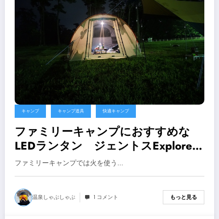
キャンプ
キャンプ道具
快適キャンプ
ファミリーキャンプにおすすめな
LEDランタン ジェントスExplorer
SOL-036C【キャンプ用品】
ファミリーキャンプでは火を使う…
温泉しゃぶしゃぶ
1 コメント
もっと見る