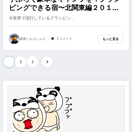
ピングできる宿〜北関東編２０１９
年
今世界で流行しているグランピン…
温泉しゃぶしゃぶ
3 コメント
もっと見る
投
1
2
3
稿
の
ペ
ー
ジ
送
り