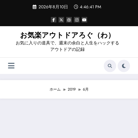
コ
2026年8月10日
4:46:42 PM
ン
テ
ン
ツ
へ
お気楽アウトドアろぐ（わ）
ス
お気に入りの道具で、週末の余白と人生をハックする
キ
ッ
アウトドアの記録
プ
ホーム
2019
6月