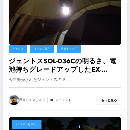
キャンプ
キャンプ道具
快適キャンプ
ジェントスSOL-036Cの明るさ、電
池持ちグレードアップしたEX-
036D【キャンプ用品】
今年発売されたジェントスのLE…
温泉しゃぶしゃぶ
0 コメント
もっと見る
2019年6月27日