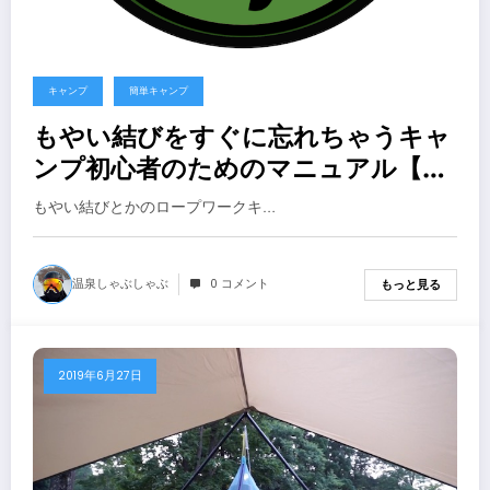
キャンプ
簡単キャンプ
もやい結びをすぐに忘れちゃうキャ
ンプ初心者のためのマニュアル【ロ
ープワーク】
もやい結びとかのロープワークキ…
温泉しゃぶしゃぶ
0 コメント
もっと見る
2019年6月27日