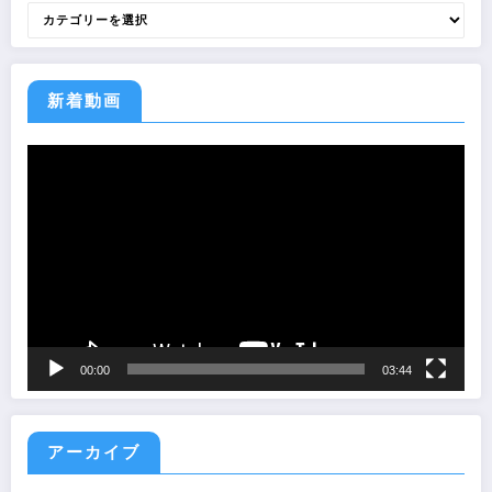
カ
テ
ゴ
リ
ー
新着動画
動
画
プ
レ
ー
ヤ
ー
00:00
03:44
アーカイブ