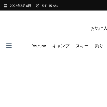
コ
2026年8月6日
5:11:16 AM
ン
テ
ン
ツ
お気に
へ
ス
キ
Youtube
キャンプ
スキー
釣り
ッ
プ