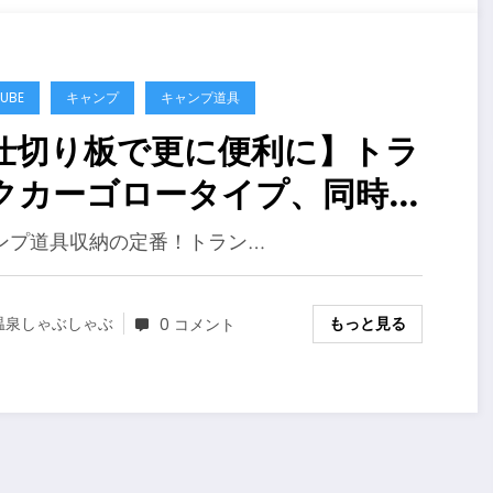
道具、クーラーボックス】
UBE
キャンプ
キャンプ道具
仕切り板で更に便利に】トラ
クカーゴロータイプ、同時発
の仕切板を装着し収納サイズ
ンプ道具収納の定番！トラン…
測定。高さ的に椅子に使うの
ちょうど良かったり、とって
もっと見る
温泉しゃぶしゃぶ
0 コメント
ナイスカーゴな仕上がり【キ
ンプ収納,キャンプ道具】