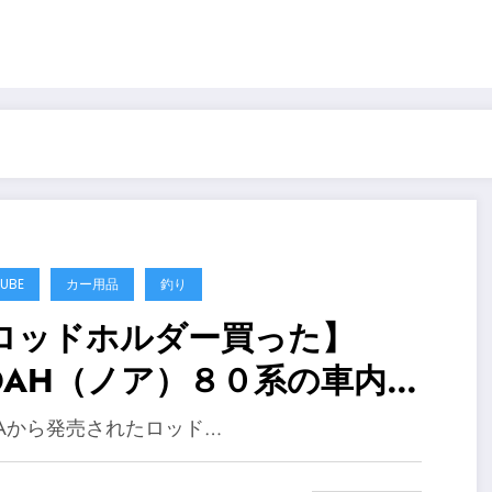
UBE
カー用品
釣り
ロッドホルダー買った】
OAH（ノア）８０系の車内バ
に取り付けるロッドホルダー
SOAから発売されたロッド…
優しく挟むだけの簡単設置、