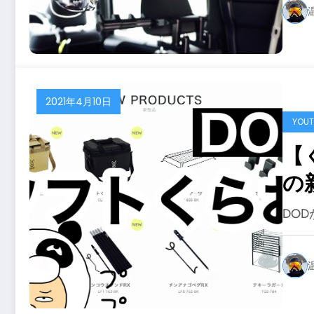
使
の優
A
2021年4月10日
YOUT
【
の
ト
DO
ズ
ビ
ス