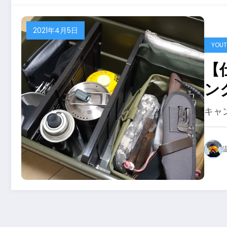
プ
2021年4月5日
YOUT
【
ン
売
キャ
を
も
も
ャ