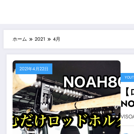
ホーム
2021
4月
2021年4月22日
YOUT
【
N
ー
VI
は