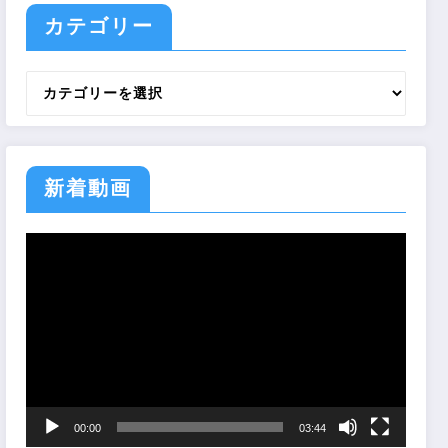
カテゴリー
カ
テ
ゴ
リ
ー
新着動画
動
画
プ
レ
ー
ヤ
ー
00:00
03:44