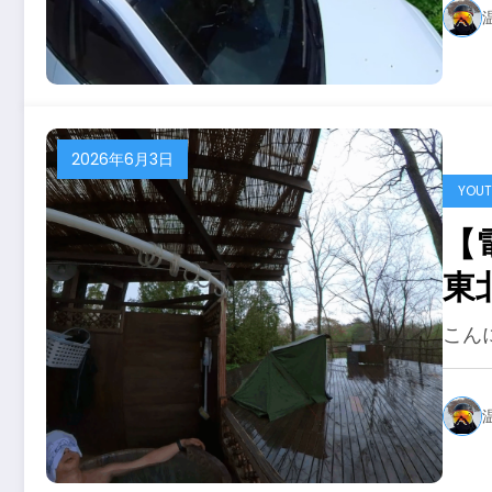
2026年6月3日
YOUT
【
東
ン
こん
味