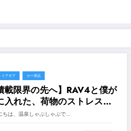
トドアギア
カー用品
積載限界の先へ】RAV4と僕が
に入れた、荷物のストレスか
解放される「本当のソロキャ
にちは、温泉しゃぶしゃぶで…
プ自由論」