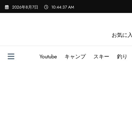
コ
2026年8月7日
10:44:38 AM
ン
テ
ン
ツ
お気に
へ
ス
キ
Youtube
キャンプ
スキー
釣り
ッ
プ