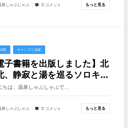
もっと見る
温泉しゃぶしゃぶ
0 コメント
UBE
キャンプと温泉
電子書籍を出版しました】北
北、静寂と湯を巡るソロキャ
プ紀行：青森・岩手、五感で
にちは、温泉しゃぶしゃぶで…
わう10の聖地
もっと見る
温泉しゃぶしゃぶ
0 コメント