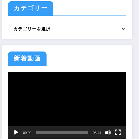
カテゴリー
カ
テ
ゴ
リ
ー
新着動画
動
画
プ
レ
ー
ヤ
ー
00:00
03:44