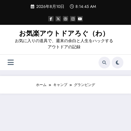
コ
2026年8月10日
8:14:46 AM
ン
テ
ン
ツ
へ
お気楽アウトドアろぐ（わ）
ス
お気に入りの道具で、週末の余白と人生をハックする
キ
ッ
アウトドアの記録
プ
ホーム
キャンプ
グランピング