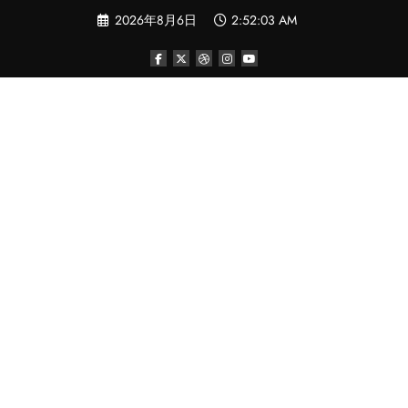
コ
2026年8月6日
2:52:04 AM
ン
テ
ン
ツ
へ
ス
キ
ッ
プ