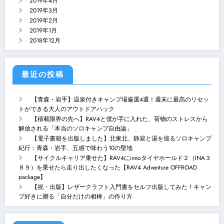
2019年4月
2019年3月
2019年2月
2019年1月
2018年12月
最近の投稿
【青森・岩手】温泉付きキャンプ場厳選4選！週末に最高のリセッ
トができる大人のアウトドアハック
【積載限界の先へ】RAV4と僕が手に入れた、荷物のストレスから
解放される「本当のソロキャンプ自由論」
【電子書籍を出版しました】北東北、静寂と湯を巡るソロキャンプ
紀行：青森・岩手、五感で味わう10の聖地
【サイクルキャリア乗せた】RAV4にinnoタイヤホールド２（INA３
８９）を乗せたら走り出したくなった【RAV4 Adventure OFFROAD
package】
【祝・出版】レザークラフト入門書をセルフ出版してみた！キャン
プ好きに贈る「自分だけの相棒」の作り方