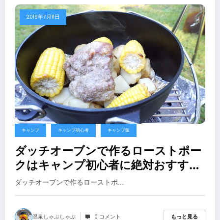
2019年7月11日
キャンプ
キャンプ初心者
キャンプ飯
ダッチオーブンで作るローストポー
クはキャンプ初心者に絶対おすすめ
【キャンプ料理】
ダッチオーブンで作るローストポ…
温泉しゃぶしゃぶ
0 コメント
もっと見る