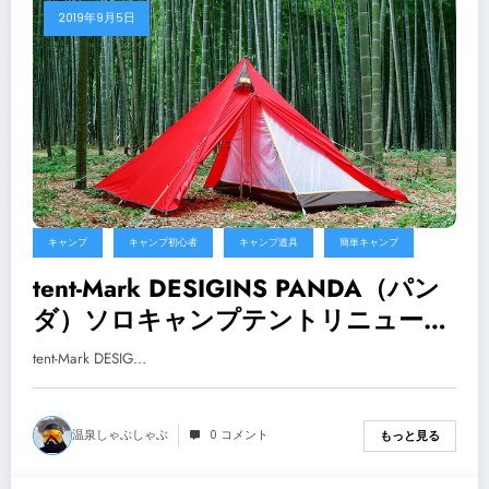
2019年9月5日
キャンプ
キャンプ初心者
キャンプ道具
簡単キャンプ
tent-Mark DESIGINS PANDA（パン
ダ）ソロキャンプテントリニューア
ル！【キャンプ用品】
tent-Mark DESIG…
温泉しゃぶしゃぶ
0 コメント
もっと見る