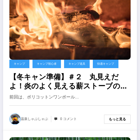
キャンプ
キャンプ初心者
キャンプ道具
快適キャンプ
【冬キャン準備】＃２ 丸見えだ
よ！炎のよく見える薪ストーブの比
較５選【オラも冬キャンプ 始めま
前回は、ポリコットンワンポール…
す】
温泉しゃぶしゃぶ
0 コメント
もっと見る