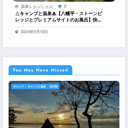
温泉しゃぶしゃぶ
0
△キャンプと温泉♨︎【八幡平・ストーンビ
レッジとプレミアムサイトのお風呂】快適
キャンプ場で、焚き火とお風呂を楽しむ贅
2025年9月10日
沢時間
You May Have Missed
キャンプ
キャンプと温泉
未分類