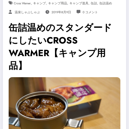
,
,
,
,
,
Cross Wamer
キャンプ
キャンプ用品
キャンプ道具
缶詰
缶詰温め
温泉しゃぶしゃぶ
2019年8月9日
0 コメント
缶詰温めのスタンダード
にしたいCROSS
WARMER【キャンプ用
品】