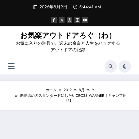
コ
2026年8月9日
5:44:42 AM
ン
テ
ン
ツ
へ
お気楽アウトドアろぐ（わ）
ス
お気に入りの道具で、週末の余白と人生をハックする
キ
ッ
アウトドアの記録
プ
ホーム
2019
8月
9
缶詰温めのスタンダードにしたいCROSS WARMER【キャンプ用
品】