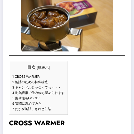
目次
[
非表示
]
1
CROSS WARMER
2
缶詰のための特殊構造
3
キャンドルじゃなくても・・・
4
耐熱容器で飲み物も温められます
5
携帯性もGOOD!
6
実際に温めてみた
7
たかが缶詰、されど缶詰
CROSS WARMER