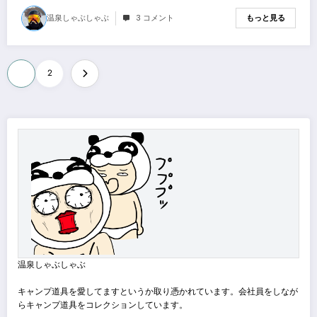
温泉しゃぶしゃぶ
3 コメント
もっと見る
投
1
2
稿
の
ペ
ー
ジ
送
り
温泉しゃぶしゃぶ
キャンプ道具を愛してますというか取り憑かれています。会社員をしなが
らキャンプ道具をコレクションしています。