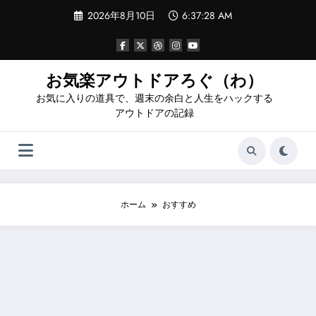
コ
2026年8月10日
6:37:29 AM
ン
テ
ン
ツ
へ
お気楽アウトドアろぐ（わ）
ス
お気に入りの道具で、週末の余白と人生をハックする
キ
ッ
アウトドアの記録
プ
ホーム
おすすめ