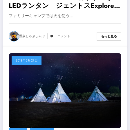
LEDランタン ジェントスExplorer
SOL-036C【キャンプ用品】
ファミリーキャンプでは火を使う…
温泉しゃぶしゃぶ
1 コメント
もっと見る
2019年6月27日