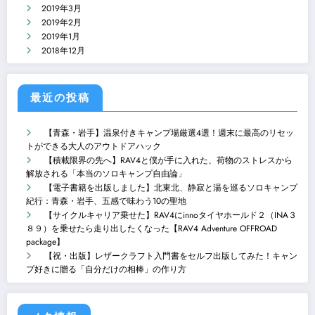
2019年3月
2019年2月
2019年1月
2018年12月
最近の投稿
【青森・岩手】温泉付きキャンプ場厳選4選！週末に最高のリセッ
トができる大人のアウトドアハック
【積載限界の先へ】RAV4と僕が手に入れた、荷物のストレスから
解放される「本当のソロキャンプ自由論」
【電子書籍を出版しました】北東北、静寂と湯を巡るソロキャンプ
紀行：青森・岩手、五感で味わう10の聖地
【サイクルキャリア乗せた】RAV4にinnoタイヤホールド２（INA３
８９）を乗せたら走り出したくなった【RAV4 Adventure OFFROAD
package】
【祝・出版】レザークラフト入門書をセルフ出版してみた！キャン
プ好きに贈る「自分だけの相棒」の作り方