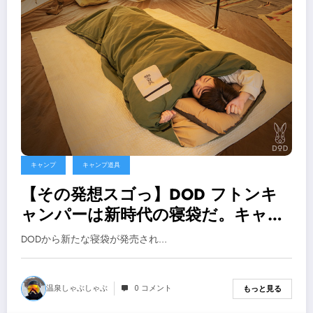
キャンプ
キャンプ道具
【その発想スゴっ】DOD フトンキ
ャンパーは新時代の寝袋だ。キャン
プ新時代に飛び込めるおすすめポイ
DODから新たな寝袋が発売され…
ント【キャンプ,寝袋】
温泉しゃぶしゃぶ
0 コメント
もっと見る