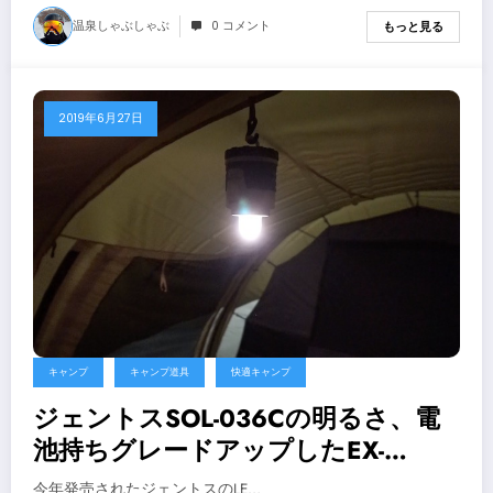
温泉しゃぶしゃぶ
0 コメント
もっと見る
2019年6月27日
キャンプ
キャンプ道具
快適キャンプ
ジェントスSOL-036Cの明るさ、電
池持ちグレードアップしたEX-
036D【キャンプ用品】
今年発売されたジェントスのLE…