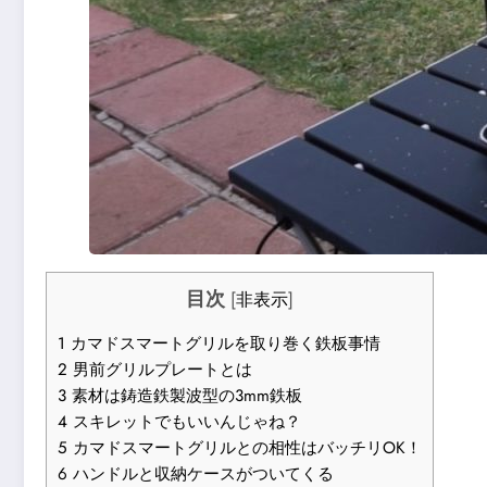
目次
[
非表示
]
1
カマドスマートグリルを取り巻く鉄板事情
2
男前グリルプレートとは
3
素材は鋳造鉄製波型の3mm鉄板
4
スキレットでもいいんじゃね？
5
カマドスマートグリルとの相性はバッチリOK！
6
ハンドルと収納ケースがついてくる