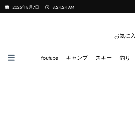
コ
2026年8月7日
8:24:26 AM
ン
テ
ン
ツ
お気に
へ
ス
キ
Youtube
キャンプ
スキー
釣り
ッ
プ