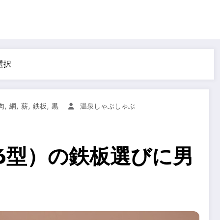
選択
,
,
,
,
肉
網
薪
鉄板
黒
温泉しゃぶしゃぶ
6型）の鉄板選びに男