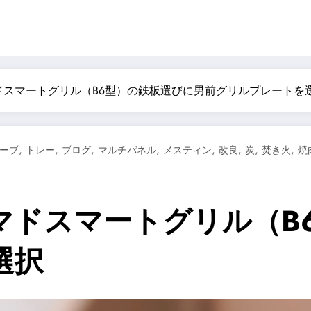
ドスマートグリル（B6型）の鉄板選びに男前グリルプレートを
,
,
,
,
,
,
,
,
ーブ
トレー
ブログ
マルチパネル
メスティン
改良
炭
焚き火
焼
マドスマートグリル（B
選択