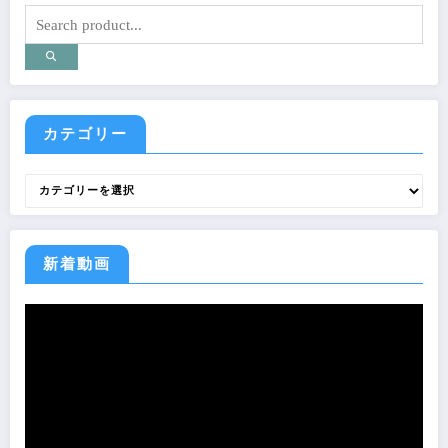
カテゴリー
カ
テ
ゴ
リ
ー
新着動画
動
画
プ
レ
ー
ヤ
ー