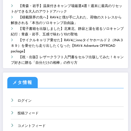
【青森・岩手】温泉付きキャンプ場厳選4選！週末に最高のリセッ
トができる大人のアウトドアハック
【積載限界の先へ】RAV4と僕が手に入れた、荷物のストレスから
解放される「本当のソロキャンプ自由論」
【電子書籍を出版しました】北東北、静寂と湯を巡るソロキャンプ
紀行：青森・岩手、五感で味わう10の聖地
【サイクルキャリア乗せた】RAV4にinnoタイヤホールド２（INA３
８９）を乗せたら走り出したくなった【RAV4 Adventure OFFROAD
package】
【祝・出版】レザークラフト入門書をセルフ出版してみた！キャン
プ好きに贈る「自分だけの相棒」の作り方
メタ情報
ログイン
投稿フィード
コメントフィード