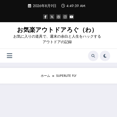
コ
2026年8月9日
4:49:39 AM
ン
テ
ン
ツ
へ
お気楽アウトドアろぐ（わ）
ス
お気に入りの道具で、週末の余白と人生をハックする
キ
ッ
アウトドアの記録
プ
ホーム
SUPERLITE FLY