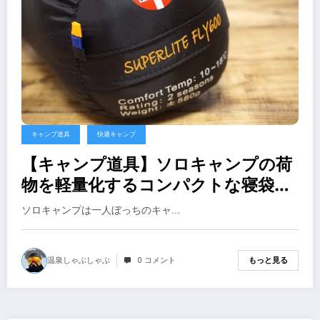
キャンプ道具
快適キャンプ
【キャンプ道具】ソロキャンプの荷
物を軽量化するコンパクトな寝袋を
買ってみました
ソロキャンプは一人ぼっちのキャ…
温泉しゃぶしゃぶ
0 コメント
もっと見る