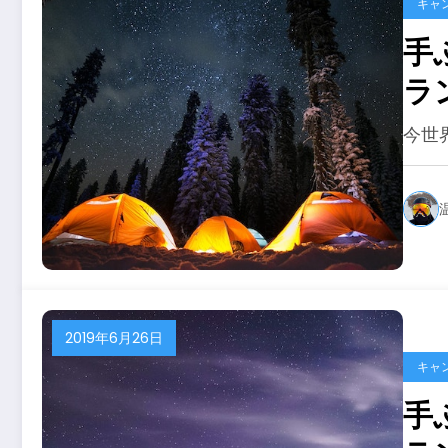
キャ
手
ラ
０
今世
2019年6月26日
キャ
手