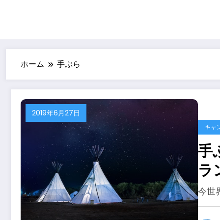
ホーム
手ぶら
2019年6月27日
キャ
手
ラ
根
今世