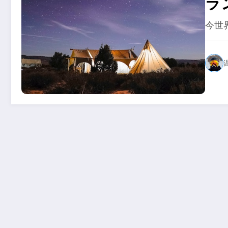
ラ
２
今世