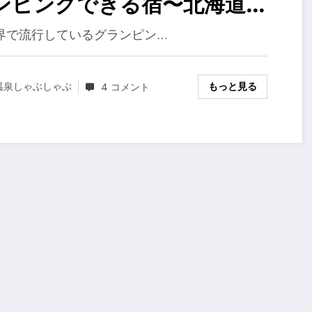
ンピングできる宿〜北海道編
０１９年
界で流行しているグランピン…
もっと見る
温泉しゃぶしゃぶ
4 コメント