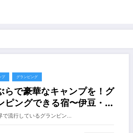
ンプ
グランピング
ぶらで豪華なキャンプを！グ
ンピングできる宿〜伊豆・箱
編２０１９年
界で流行しているグランピン…