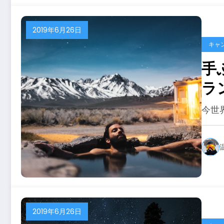
2019年6月26日
キャ
手
ラ
２
今世
2019年6月26日