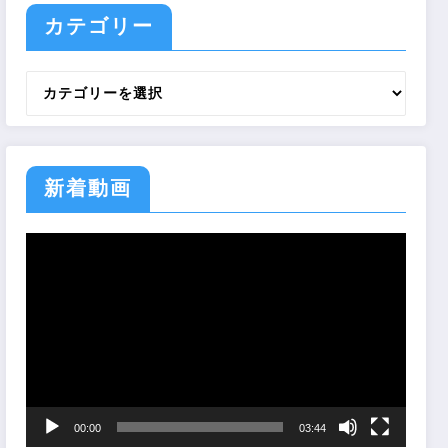
カテゴリー
カ
テ
ゴ
リ
ー
新着動画
動
画
プ
レ
ー
ヤ
ー
00:00
03:44