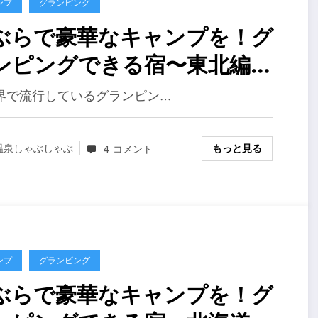
ンプ
グランピング
ぶらで豪華なキャンプを！グ
ンピングできる宿〜東北編２
１９年
界で流行しているグランピン…
もっと見る
温泉しゃぶしゃぶ
4 コメント
ンプ
グランピング
ぶらで豪華なキャンプを！グ