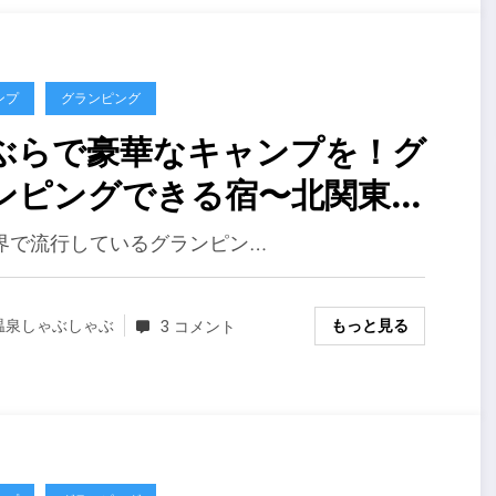
ンプ
グランピング
ぶらで豪華なキャンプを！グ
ンピングできる宿〜北関東編
０１９年
界で流行しているグランピン…
もっと見る
温泉しゃぶしゃぶ
3 コメント