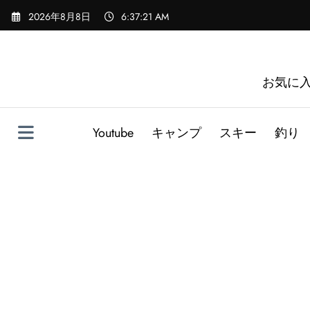
コ
2026年8月8日
6:37:22 AM
ン
テ
ン
ツ
お気に
へ
ス
キ
Youtube
キャンプ
スキー
釣り
ッ
プ