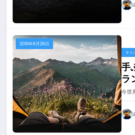
2019年6月26日
キャ
手
ラ
（
今世