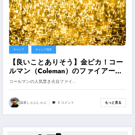
キャンプ
キャンプ道具
【良いことありそう】金ピカ！コー
ルマン（Coleman）のファイアーデ
ィスクにゴールドカラー登場 発売
コールマンの人気焚き火台ファイ…
日 価格など【キャンプ 焚き火】
温泉しゃぶしゃぶ
0 コメント
もっと見る