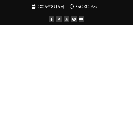
コ
2026年8月6日
8:52:32 AM
ン
テ
ン
ツ
へ
ス
キ
ッ
プ