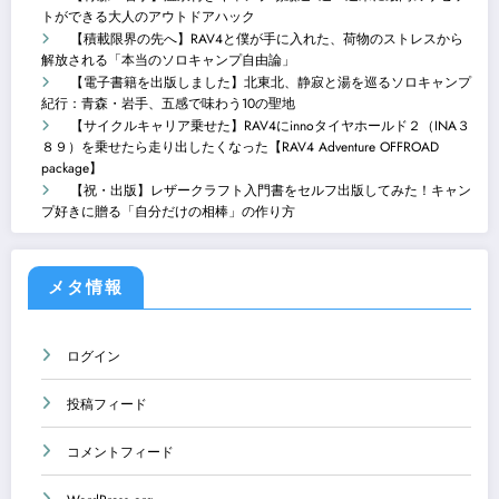
トができる大人のアウトドアハック
【積載限界の先へ】RAV4と僕が手に入れた、荷物のストレスから
解放される「本当のソロキャンプ自由論」
【電子書籍を出版しました】北東北、静寂と湯を巡るソロキャンプ
紀行：青森・岩手、五感で味わう10の聖地
【サイクルキャリア乗せた】RAV4にinnoタイヤホールド２（INA３
８９）を乗せたら走り出したくなった【RAV4 Adventure OFFROAD
package】
【祝・出版】レザークラフト入門書をセルフ出版してみた！キャン
プ好きに贈る「自分だけの相棒」の作り方
メタ情報
ログイン
投稿フィード
コメントフィード