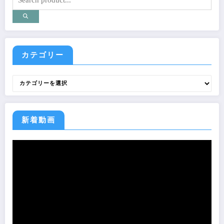
カテゴリー
カ
テ
ゴ
リ
ー
新着動画
動
画
プ
レ
ー
ヤ
ー