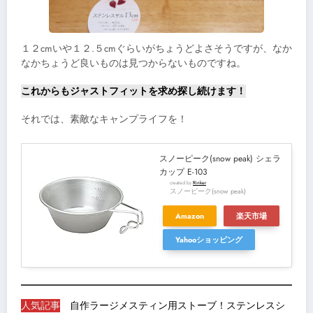
１２cmいや１２.５cmぐらいがちょうどよさそうですが、なか
なかちょうど良いものは見つからないものですね。
これからもジャストフィットを求め探し続けます！
それでは、素敵なキャンプライフを！
スノーピーク(snow peak) シェラ
カップ E-103
created by
Rinker
スノーピーク(snow peak)
Amazon
楽天市場
Yahooショッピング
人気記事
自作ラージメスティン用ストーブ！ステンレスシ