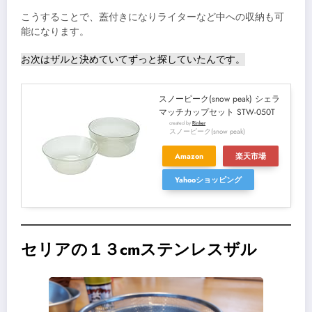
こうすることで、蓋付きになりライターなど中への収納も可
能になります。
お次はザルと決めていてずっと探していたんです。
スノーピーク(snow peak) シェラ
マッチカップセット STW-050T
created by
Rinker
スノーピーク(snow peak)
Amazon
楽天市場
Yahooショッピング
セリアの１３cmステンレスザル