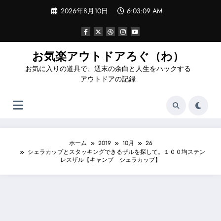
コ
2026年8月10日
6:03:10 AM
ン
テ
ン
ツ
へ
お気楽アウトドアろぐ（わ）
ス
お気に入りの道具で、週末の余白と人生をハックする
キ
ッ
アウトドアの記録
プ
ホーム
2019
10月
26
シェラカップとスタッキングできるザルを探して。１００均ステン
レスザル【キャンプ シェラカップ】