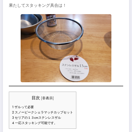
果たしてスタッキング具合は！
目次
[
非表示
]
1
ザルって必要
2
スノーピークシェラマッチカップセット
3
セリアの１３cmステンレスザル
4
一応スタッキング可能です。