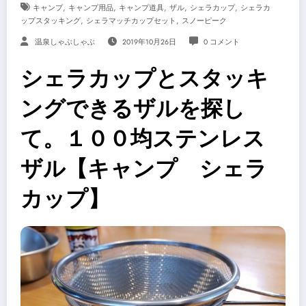
,
,
,
,
,
キャンプ
キャンプ用品
キャンプ道具
ザル
シェラカップ
シェラカ
,
,
ップスタッキング
シェラマッチカップセット
スノーピーク
温泉しゃぶしゃぶ
2019年10月26日
0 コメント
シェラカップとスタッキ
ングできるザルを探し
て。１００均ステンレス
ザル【キャンプ シェラ
カップ】