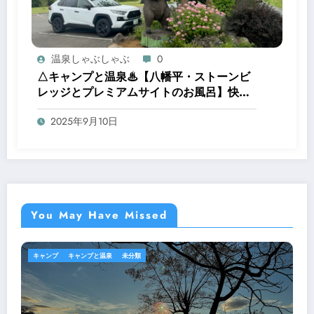
温泉しゃぶしゃぶ
0
△キャンプと温泉♨︎【八幡平・ストーンビ
レッジとプレミアムサイトのお風呂】快適
キャンプ場で、焚き火とお風呂を楽しむ贅
2025年9月10日
沢時間
You May Have Missed
キャンプ
キャンプと温泉
未分類