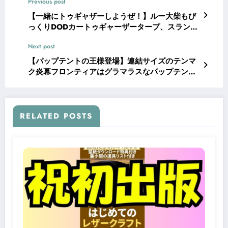
Previous post
【一緒にトゥギャザーしようぜ！】ルー大柴もび
っくりDODカートゥギャーザータープ、スランバ
ージャックロードハウスタープ と比較してみる
Next post
【キャンプ テント】
【パップテントの王様登場】連結サイズのテンマ
ク炎幕フロンティアはグラマラスなパップテン
ト みんながやりたいことを盛り沢山取り入れた
テントやで【キャンプ テント】
RELATED POSTS