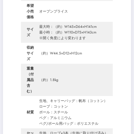
希望
小売
オープンプライス
価格
最大時：（約）W145×D64×H141cm
サイ
最小時：（約）W110×D75×H143cm
ズ
※開く角度により変わります
収納
サイ
（約）W44.5×D12×H12cm
ズ
重量
（付
属品
（約）1.8kg
含
む）
生地、キャリーバッグ：帆布（コットン）
ロープ：コットン
材質
ポール：スチール
ペグ：アルミニウム
ペグ/ポール用バッグ：ポリエステル
セッ
生地、ロープ×3本（生地に取り付け済み）、