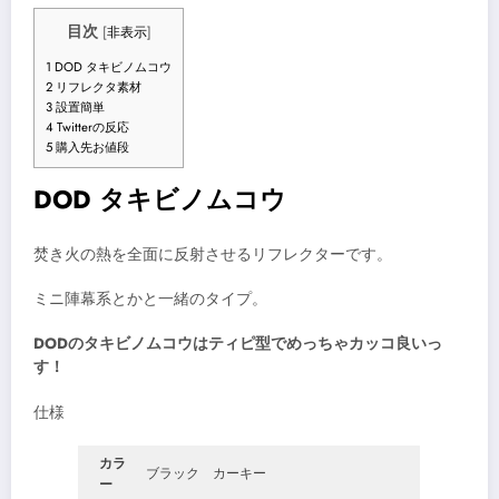
目次
[
非表示
]
1
DOD タキビノムコウ
2
リフレクタ素材
3
設置簡単
4
Twitterの反応
5
購入先お値段
DOD タキビノムコウ
焚き火の熱を全面に反射させるリフレクターです。
ミニ陣幕系とかと一緒のタイプ。
DODのタキビノムコウはティピ型でめっちゃカッコ良いっ
す！
仕様
カラ
ブラック カーキー
ー