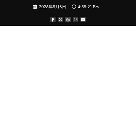
コ
2026年8月8日
4:58:22 PM
ン
テ
ン
ツ
へ
ス
キ
ッ
プ