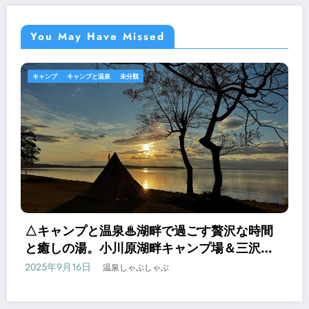
You May Have Missed
キャンプ
キャンプと温泉
未分類
△キャンプと温泉♨湖畔で過ごす贅沢な時間
と癒しの湯。小川原湖畔キャンプ場＆三沢市
民の森温泉浴場
2025年9月16日
温泉しゃぶしゃぶ