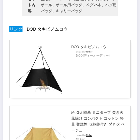
ト内
ポール、ポール用バッグ、ペグ×6本、ペグ用
容
バッグ、キャリーバッグ
リンク
DOD タキビノムコウ
DOD タキビノムコウ
created by
Rinker
DOD(ディーオーディー)
Mt.Gut 陣幕 ミニタープ 焚き火
風除け コンパクト コットン 軽
量 難燃性 収納袋付き 焚き火 ベ
ージュ
created by
Rinker
Mt.Gut