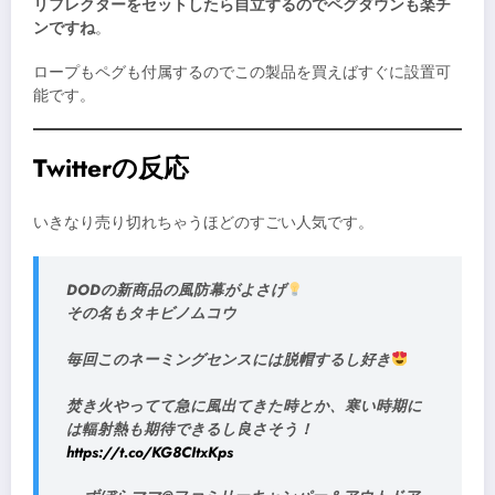
リフレクターをセットしたら自立するのでペグダウンも楽チ
ンですね
。
ロープもペグも付属するのでこの製品を買えばすぐに設置可
能です。
Twitterの反応
いきなり売り切れちゃうほどのすごい人気です。
DODの新商品の風防幕がよさげ
その名もタキビノムコウ
毎回このネーミングセンスには脱帽するし好き
焚き火やってて急に風出てきた時とか、寒い時期に
は輻射熱も期待できるし良さそう！
https://t.co/KG8CItxKps