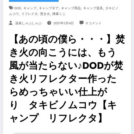
,
,
,
,
,
DOD
キャンプ
キャンプギア
キャンプ用品
キャンプ道具
タキビノ
,
,
,
ムコウ
リフレクタ
焚き火
陣幕ミニ
温泉しゃぶしゃぶ
2021年3月4日
0 コメント
【あの頃の僕ら・・・】焚
き火の向こうには、もう
風が当たらない♪DODが焚
き火リフレクター作った
らめっちゃいい仕上が
り タキビノムコウ【キ
ャンプ リフレクタ】