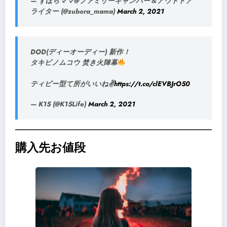
— ずぼらママ@ファミリーキャンパー＆アウトドア
ライター (@zubora_mama)
March 2, 2021
DOD(ディーオーディー) 新作！
タキビノムコウ 焚き火陣幕
ティピー型て所がいいね✌️
https://t.co/clEVBJrO50
— K15 (@K15Life)
March 2, 2021
購入先お値段